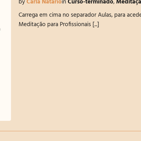
by
Carla Natário
in
Curso-terminado
,
Meditaç
Carrega em cima no separador Aulas, para aced
Meditação para Profissionais [...]