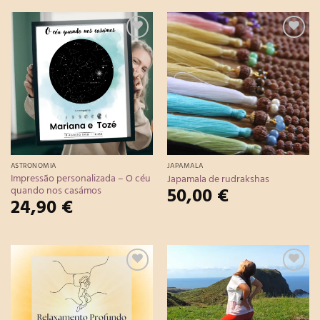
Adicionar
Adicionar
à Lista de
à Lista de
Desejos
Desejos
ASTRONOMIA
JAPAMALA
Impressão personalizada – O céu
Japamala de rudrakshas
50,00
€
quando nos casámos
24,90
€
Adicionar
Adicionar
à Lista de
à Lista de
Desejos
Desejos