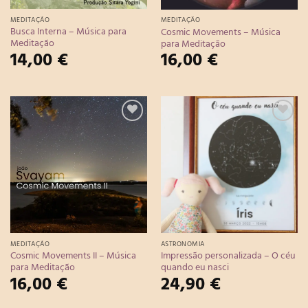
MEDITAÇÃO
MEDITAÇÃO
Busca Interna – Música para
Cosmic Movements – Música
Meditação
para Meditação
14,00
€
16,00
€
Adicionar
Adicionar
à Lista de
à Lista de
Desejos
Desejos
MEDITAÇÃO
ASTRONOMIA
Cosmic Movements II – Música
Impressão personalizada – O céu
para Meditação
quando eu nasci
16,00
€
24,90
€