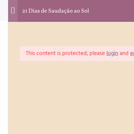
21 Dias de Saudação ao Sol
ECER
AGENDAR
APRENDER
ADQUIRIR
CONT
This content is protected, please
login
and
e
AGENDAR
APRENDER
Aulas Regulares
10 Dias Meditação com
Carla Natário
Eventos