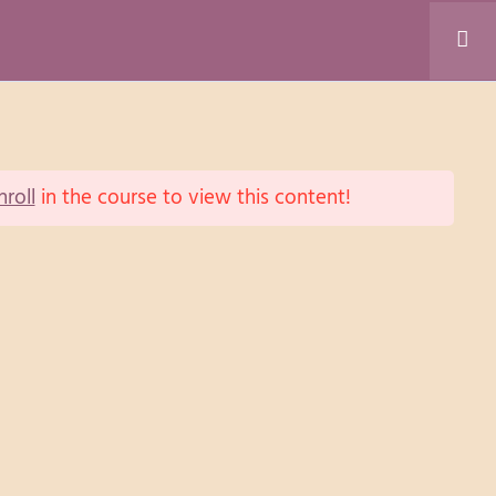
ACTAR
nroll
in the course to view this content!
ADQUIRIR
CONTACTAR
Meditação
Música
Yoga