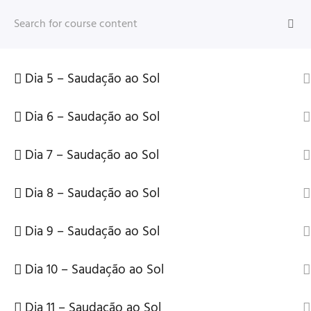
Dia 3 – Saudação ao Sol
Skip
to
Dia 4 – Saudação ao Sol
content
CONH
Dia 5 – Saudação ao Sol
Início
Aprender
Yoga
Dia 6 – Saudação ao Sol
Dia 7 – Saudação ao Sol
CONHECER
Dia 8 – Saudação ao Sol
Quem sou
Yoga
Dia 9 – Saudação ao Sol
Meditação
Dia 10 – Saudação ao Sol
Astronomia
Filantropia
Dia 11 – Saudação ao Sol